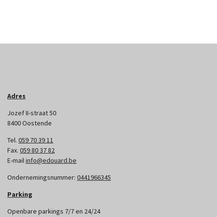
Adres
Jozef II-straat 50
8400 Oostende
Tel.
059 70 39 11
Fax.
059 80 37 82
E-mail
info@edouard.be
Ondernemingsnummer:
0441966345
Parking
Openbare parkings 7/7 en 24/24