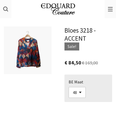
Ga
direct
naar
de
Bloes 3218 -
hoofdinhoud
ACCENT
Sale!
€ 84,50
€ 169,00
BE Maat