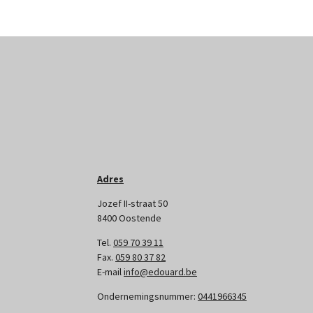
Adres
Jozef II-straat 50
8400 Oostende
Tel.
059 70 39 11
Fax.
059 80 37 82
E-mail
info@edouard.be
Ondernemingsnummer:
0441966345