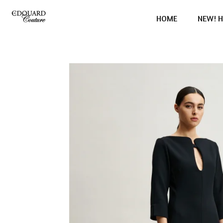
Ga
HOME
NEW! H
direct
naar
de
hoofdinhoud