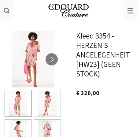
Ga
direct
naar
de
Kleed 3354 -
hoofdinhoud
HERZEN'S
ANGELEGENHEIT
[HW23] (GEEN
STOCK)
€ 320,00