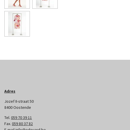
Adres
Jozef II-straat 50
8400 Oostende
Tel.
059 70 39 11
Fax.
059 80 37 82
E-mail
info@edouard.be