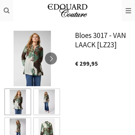
Ga
direct
naar
de
Bloes 3017 - VAN
hoofdinhoud
LAACK [LZ23]
€ 299,95