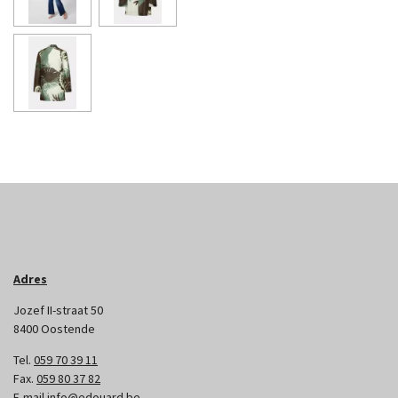
Adres
Jozef II-straat 50
8400 Oostende
Tel.
059 70 39 11
Fax.
059 80 37 82
E-mail
info@edouard.be