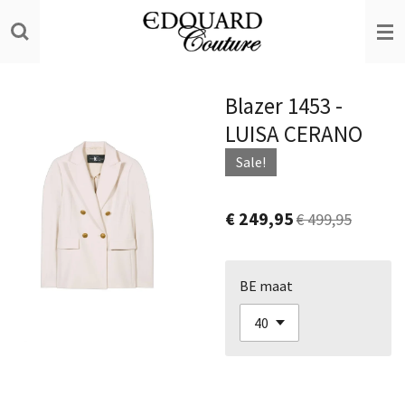
Ga
direct
naar
de
Blazer 1453 -
hoofdinhoud
LUISA CERANO
Sale!
€ 249,95
€ 499,95
BE maat