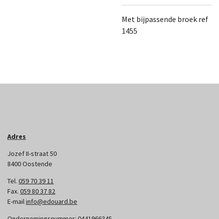
Met bijpassende broek ref
1455
Adres
Jozef II-straat 50
8400 Oostende
Tel.
059 70 39 11
Fax.
059 80 37 82
E-mail
info@edouard.be
Ondernemingsnummer:
0441966345