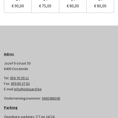
€ 90,00
€ 75,00
€ 80,00
€ 80,00
Adres
Jozef II-straat 50
8400 Oostende
Tel.
059 70 39 11
Fax.
059 80 37 82
E-mail
info@edouard.be
Ondernemingsnummer:
0441966345
Parking
Openbare parkings 7/7 en 24/24