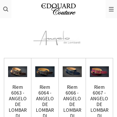
Ga
direct
naar
de
hoofdinhoud
Riem
Riem
Riem
Riem
6063 -
6064 -
6066 -
6067 -
ANGELO
ANGELO
ANGELO
ANGELO
DE
DE
DE
DE
LOMBAR
LOMBAR
LOMBAR
LOMBAR
DI
DI
DI
DI