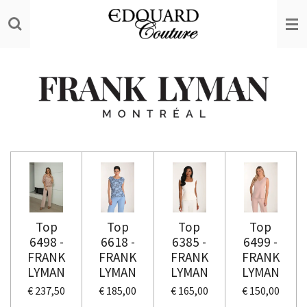
Ga
direct
naar
de
hoofdinhoud
Top
Top
Top
Top
6498 -
6618 -
6385 -
6499 -
FRANK
FRANK
FRANK
FRANK
LYMAN
LYMAN
LYMAN
LYMAN
€ 237,50
€ 185,00
€ 165,00
€ 150,00