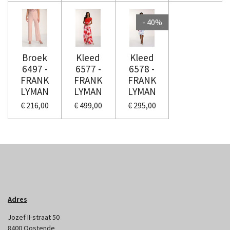
- 40%
Broek
Kleed
Kleed
6497 -
6577 -
6578 -
FRANK
FRANK
FRANK
LYMAN
LYMAN
LYMAN
€ 216,00
€ 499,00
€ 295,00
Adres
Jozef II-straat 50
8400 Oostende