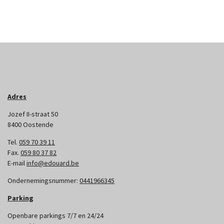
Adres
Jozef II-straat 50
8400 Oostende
Tel.
059 70 39 11
Fax.
059 80 37 82
E-mail
info@edouard.be
Ondernemingsnummer:
0441966345
Parking
Openbare parkings 7/7 en 24/24