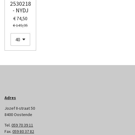
2530218
- NYDJ
€ 74,50
€ 149,95
Adres
Jozef II-straat 50
8400 Oostende
Tel.
059 70 39 11
Fax.
059 80 37 82