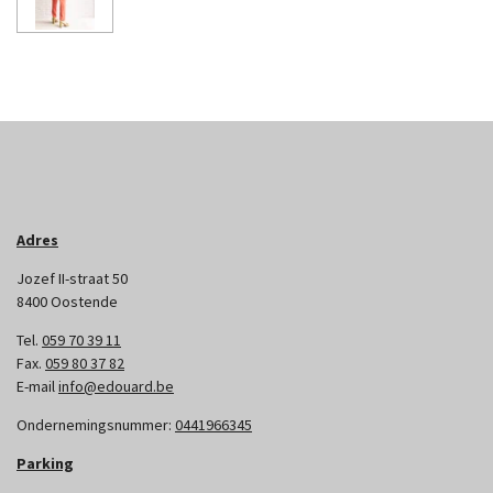
Adres
Jozef II-straat 50
8400 Oostende
Tel.
059 70 39 11
Fax.
059 80 37 82
E-mail
info@edouard.be
Ondernemingsnummer:
0441966345
Parking