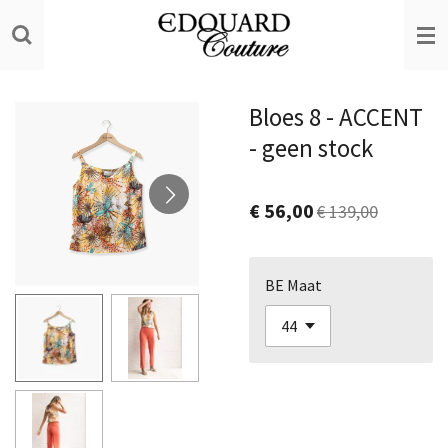
Ga
direct
naar
de
Bloes 8 - ACCENT
hoofdinhoud
- geen stock
€ 56,00
€ 139,00
BE Maat