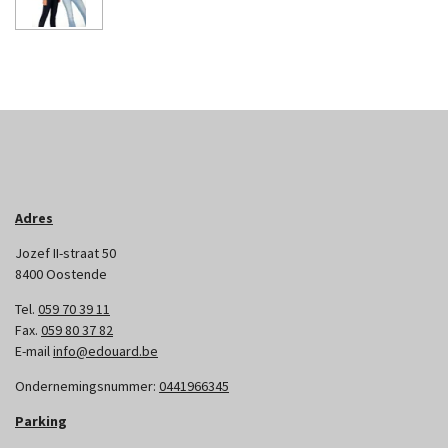
Adres
Jozef II-straat 50
8400 Oostende
Tel.
059 70 39 11
Fax.
059 80 37 82
E-mail
info@edouard.be
Ondernemingsnummer:
0441966345
Parking