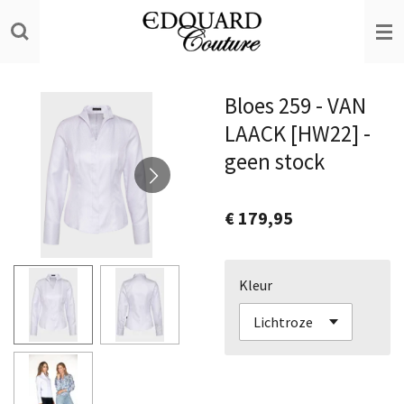
Ga
direct
naar
de
Bloes 259 - VAN
hoofdinhoud
LAACK [HW22] -
geen stock
€ 179,95
Kleur