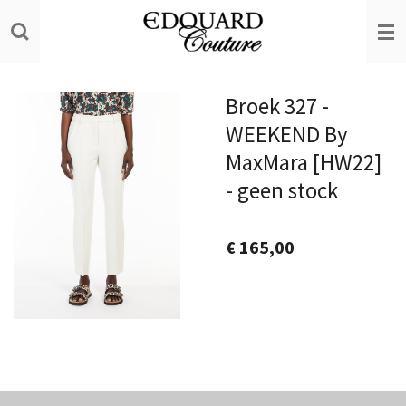
Ga
direct
naar
de
Broek 327 -
hoofdinhoud
WEEKEND By
MaxMara [HW22]
- geen stock
€ 165,00