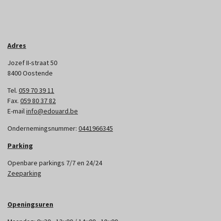
Adres
Jozef II-straat 50
8400 Oostende
Tel.
059 70 39 11
Fax.
059 80 37 82
E-mail
info@edouard.be
Ondernemingsnummer:
0441966345
Parking
Openbare parkings 7/7 en 24/24
Zeeparking
Openingsuren