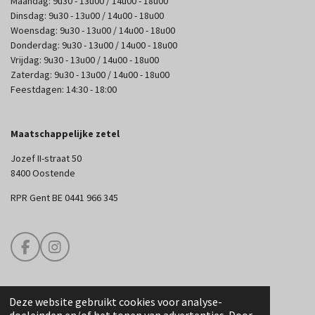
Maandag: 9u30 - 13u00 / 14u00 - 18u00
Dinsdag: 9u30 - 13u00 / 14u00 - 18u00
Woensdag: 9u30 - 13u00 / 14u00 - 18u00
Donderdag: 9u30 - 13u00 / 14u00 - 18u00
Vrijdag: 9u30 - 13u00 / 14u00 - 18u00
Zaterdag: 9u30 - 13u00 / 14u00 - 18u00
Feestdagen: 14:30 - 18:00
Maatschappelijke zetel
Jozef II-straat 50
8400 Oostende
RPR Gent BE 0441 966 345
F
I
a
n
c
s
e
t
Deze website gebruikt cookies voor analyse-
b
a
© 2025 Edouard Couture