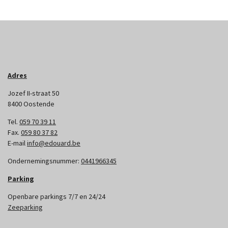
Adres
Jozef II-straat 50
8400 Oostende
Tel.
059 70 39 11
Fax.
059 80 37 82
E-mail
info@edouard.be
Ondernemingsnummer:
0441966345
Parking
Openbare parkings 7/7 en 24/24
Zeeparking