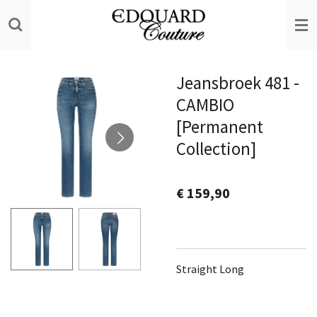
Ga
direct
naar
de
Jeansbroek 481 -
hoofdinhoud
CAMBIO
[Permanent
Collection]
€ 159,90
Straight Long