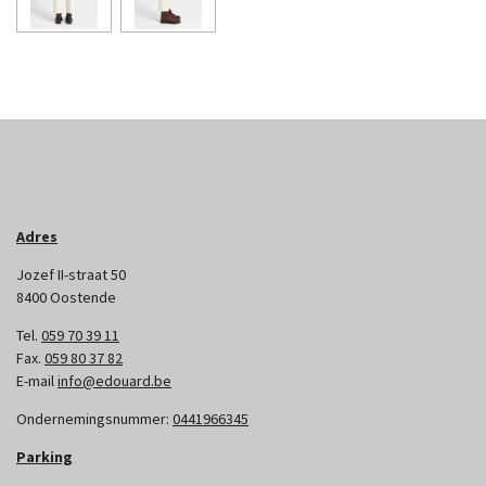
Adres
Jozef II-straat 50
8400 Oostende
Tel.
059 70 39 11
Fax.
059 80 37 82
E-mail
info@edouard.be
Ondernemingsnummer:
0441966345
Parking