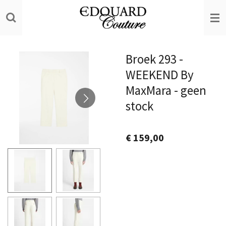
Ga
direct
naar
de
Broek 293 -
hoofdinhoud
WEEKEND By
MaxMara - geen
stock
€ 159,00