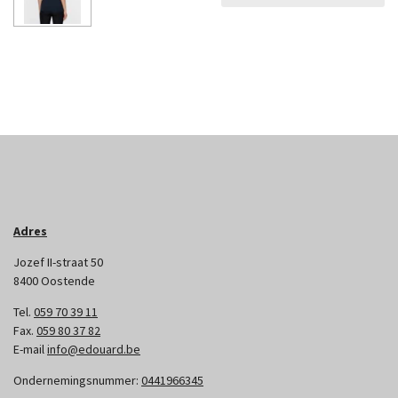
Adres
Jozef II-straat 50
8400 Oostende
Tel.
059 70 39 11
Fax.
059 80 37 82
E-mail
info@edouard.be
Ondernemingsnummer:
0441966345