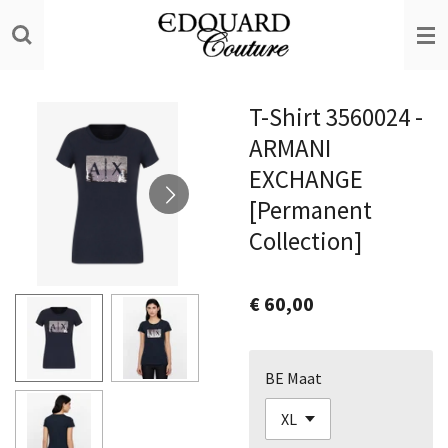
Ga
direct
naar
de
T-Shirt 3560024 -
hoofdinhoud
ARMANI
EXCHANGE
[Permanent
Collection]
€ 60,00
BE Maat