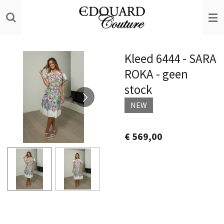
Ga
direct
naar
de
Kleed 6444 - SARA
hoofdinhoud
ROKA - geen
stock
NEW
€ 569,00