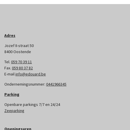
Adres
Jozef II-straat 50
8400 Oostende
Tel.
059 70 39 11
Fax.
059 80 37 82
E-mail
info@edouard.be
Ondernemingsnummer:
0441966345
Parking
Openbare parkings 7/7 en 24/24
Zeeparking
Openingsuren