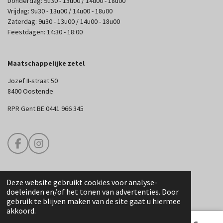
Donderdag: 9u30 - 13u00 / 14u00 - 18u00
Vrijdag: 9u30 - 13u00 / 14u00 - 18u00
Zaterdag: 9u30 - 13u00 / 14u00 - 18u00
Feestdagen: 14:30 - 18:00
Maatschappelijke zetel
Jozef II-straat 50
8400 Oostende
RPR Gent BE 0441 966 345
F
I
a
n
c
s
e
t
Deze website gebruikt cookies voor analyse-
b
a
© 2025 Edouard Couture
doeleinden en/of het tonen van advertenties. Door
o
g
gebruik te blijven maken van de site gaat u hiermee
o
r
akkoord.
k
a
m