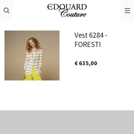
Ga
direct
naar
de
Vest 6284 -
hoofdinhoud
FORESTI
€ 635,00