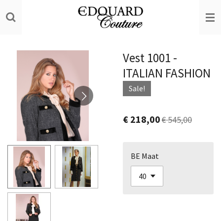
Ga
direct
naar
de
Vest 1001 -
hoofdinhoud
ITALIAN FASHION
Sale!
€ 218,00
€ 545,00
BE Maat