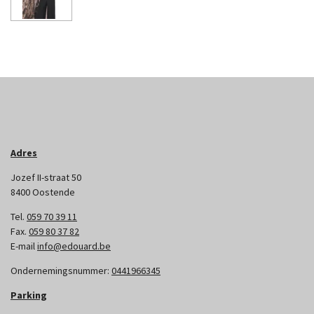
Adres
Jozef II-straat 50
8400 Oostende
Tel.
059 70 39 11
Fax.
059 80 37 82
E-mail
info@edouard.be
Ondernemingsnummer:
0441966345
Parking