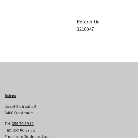
Referentie:
3210047
Adres
Jozef II-straat 50
8400 Oostende
Tel.
059 70 39 11
Fax.
059 80 37 82
E-mail
info@edouard.be