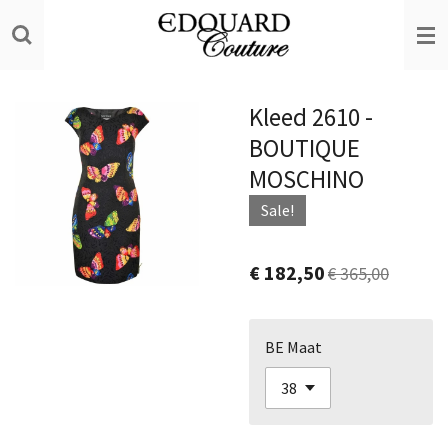
Ga
direct
naar
de
Kleed 2610 -
hoofdinhoud
BOUTIQUE
MOSCHINO
Sale!
€ 182,50
€ 365,00
BE Maat