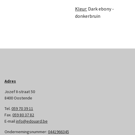
Kleur:
Dark ebony -
donkerbruin
Adres
Jozef II-straat 50
8400 Oostende
Tel.
059 70 39 11
Fax.
059 80 37 82
E-mail
info@edouard.be
Ondernemingsnummer:
0441966345