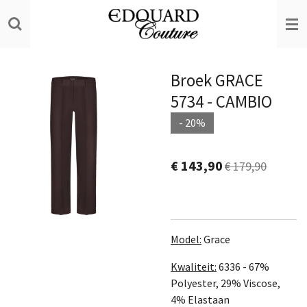
Ga
direct
naar
de
Broek GRACE
hoofdinhoud
5734 - CAMBIO
- 20%
€ 143,90
€ 179,90
Model:
Grace
Kwaliteit:
6336 -
67%
Polyester, 29% Viscose,
4% Elastaan