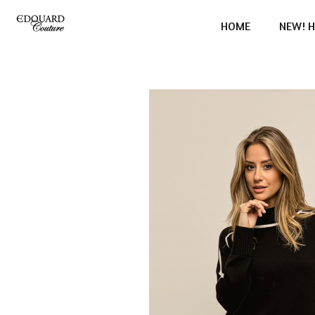
Ga
HOME
NEW! H
direct
naar
de
hoofdinhoud