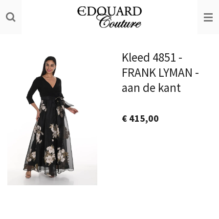
Ga
direct
naar
de
Kleed 4851 -
hoofdinhoud
FRANK LYMAN -
aan de kant
€ 415,00