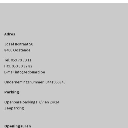
Adres
Jozef II-straat 50
8400 Oostende
Tel.
059 70 39 11
Fax.
059 80 37 82
E-mail
info@edouard.be
Ondernemingsnummer:
0441966345
Parking
Openbare parkings 7/7 en 24/24
Zeeparking
Openingsuren