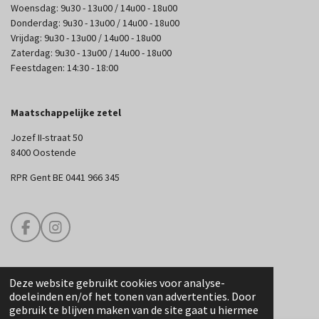
Woensdag: 9u30 - 13u00 / 14u00 - 18u00
Donderdag: 9u30 - 13u00 / 14u00 - 18u00
Vrijdag: 9u30 - 13u00 / 14u00 - 18u00
Zaterdag: 9u30 - 13u00 / 14u00 - 18u00
Feestdagen: 14:30 - 18:00
Maatschappelijke zetel
Jozef II-straat 50
8400 Oostende
RPR Gent BE 0441 966 345
F
I
a
n
c
s
e
t
Deze website gebruikt cookies voor analyse-
b
a
© 2025 Edouard Couture
doeleinden en/of het tonen van advertenties. Door
o
g
gebruik te blijven maken van de site gaat u hiermee
o
r