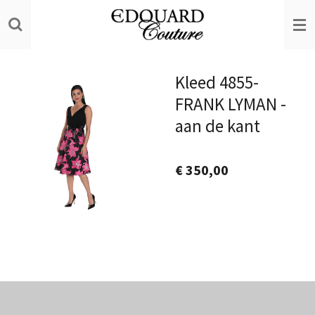
Ga
direct
naar
de
Kleed 4855-
hoofdinhoud
FRANK LYMAN -
aan de kant
€ 350,00