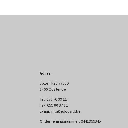
Adres
Jozef II-straat 50
8400 Oostende
Tel.
059 70 39 11
Fax.
059 80 37 82
E-mail
info@edouard.be
Ondernemingsnummer:
0441966345