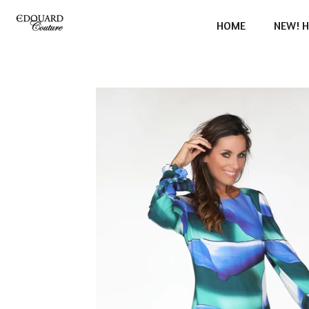
Ga
HOME
NEW! H
direct
naar
de
hoofdinhoud