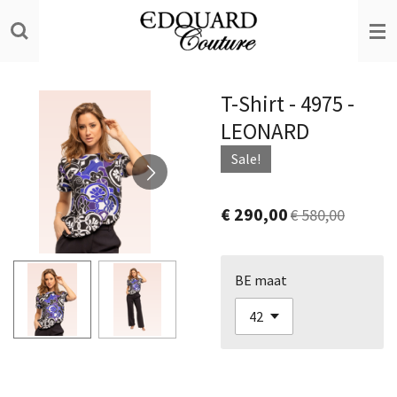
Ga
direct
naar
de
T-Shirt - 4975 -
hoofdinhoud
LEONARD
Sale!
€ 290,00
€ 580,00
BE maat