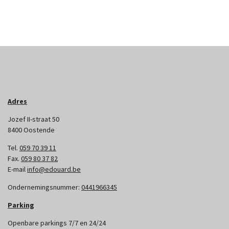
Adres
Jozef II-straat 50
8400 Oostende
Tel.
059 70 39 11
Fax.
059 80 37 82
E-mail
info@edouard.be
Ondernemingsnummer:
0441966345
Parking
Openbare parkings 7/7 en 24/24