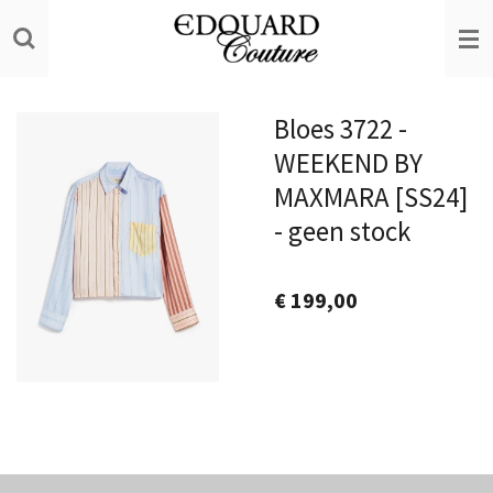
Ga
direct
naar
de
Bloes 3722 -
hoofdinhoud
WEEKEND BY
MAXMARA [SS24]
- geen stock
€ 199,00