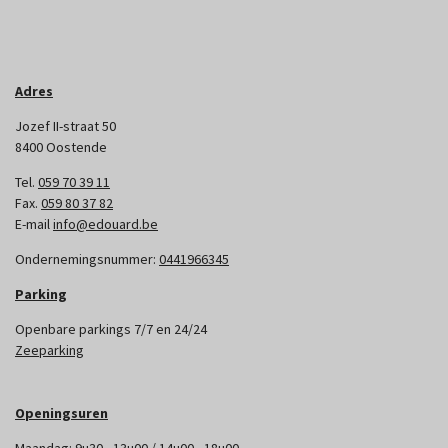
Adres
Jozef II-straat 50
8400 Oostende
Tel.
059 70 39 11
Fax.
059 80 37 82
E-mail
info@edouard.be
Ondernemingsnummer:
0441966345
Parking
Openbare parkings 7/7 en 24/24
Zeeparking
Openingsuren