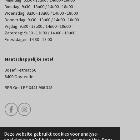
Maandag: 9u30 - 13u00 / 14u00 - 18u00
Dinsdag: 9u30 - 13u00 / 14u00 - 18u00
Woensdag: 9u30 - 13u00 / 14u00 - 18u00
Donderdag: 9u30 - 13u00 / 14u00 - 18u00
Vrijdag: 9u30 - 13u00 / 14u00 - 18u00
Zaterdag: 9u30 - 13u00 / 14u00 - 18u00
Feestdagen: 14:30 - 18:00
Maatschappelijke zetel
Jozef II-straat 50
8400 Oostende
RPR Gent BE 0441 966 345
F
I
a
n
c
s
e
t
Deze website gebruikt cookies voor analyse-
b
a
© 2025 Edouard Couture
doeleinden en/of het tonen van advertenties. Door