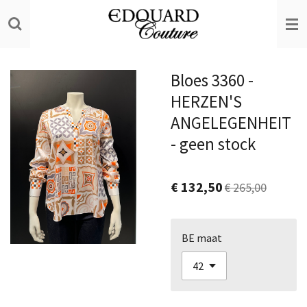
Ga
direct
naar
de
Bloes 3360 -
hoofdinhoud
HERZEN'S
ANGELEGENHEIT
- geen stock
€ 132,50
€ 265,00
BE maat