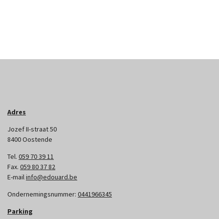
Adres
Jozef II-straat 50
8400 Oostende
Tel.
059 70 39 11
Fax.
059 80 37 82
E-mail
info@edouard.be
Ondernemingsnummer:
0441966345
Parking