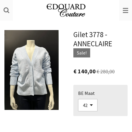
Ga
direct
naar
de
Gilet 3778 -
hoofdinhoud
ANNECLAIRE
Sale!
€ 140,00
€ 280,00
BE Maat