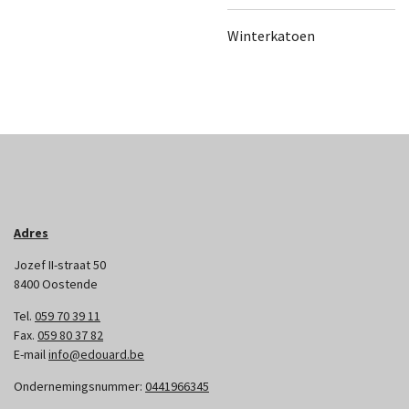
Winterkatoen
Adres
Jozef II-straat 50
8400 Oostende
Tel.
059 70 39 11
Fax.
059 80 37 82
E-mail
info@edouard.be
Ondernemingsnummer:
0441966345