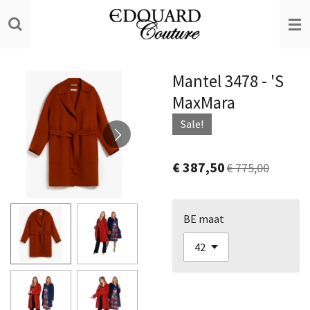
Ga
direct
naar
de
Mantel 3478 - 'S
hoofdinhoud
MaxMara
Sale!
€ 387,50
€ 775,00
BE maat